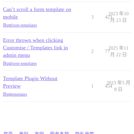
Can’t scroll a form template on
2023 年10
mobile
3
423
月 23 日
Bug
form-templates
Error thrown when clicking
Customise / Templates link in
2025 年11
2
77
admin menu
月 22 日
Bug
form-templates
Template Plugin Without
2023 年5 月
Preview
1
454
8 日
Bug
templates