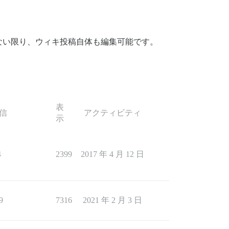
ない限り、ウィキ投稿自体も編集可能です。
表
信
アクティビティ
示
4
2399
2017 年 4 月 12 日
9
7316
2021 年 2 月 3 日