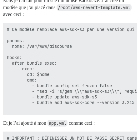
Mais je l’ai fait pour un site qui utilise Backblaze. J’ai créé un
modèle que j’ai placé dans
/root/aws-revert-template.yml
avec ceci :
# Ce modèle remplace aws-sdk-s3 par une version qui f
params:

  home: /var/www/discourse

hooks:

  after_bundle_exec:

    - exec:

        cd: $home

        cmd:

          - bundle config set frozen false

          - "sed -i 's/gem \\\"aws-sdk-s3\\\", requir
          - bundle update aws-sdk-s3

          - bundle add aws-sdk-core --version 3.215

Et je l’ai ajouté à mon
app.yml
comme ceci :
# IMPORTANT : DÉFINISSEZ UN MOT DE PASSE SECRET dans 