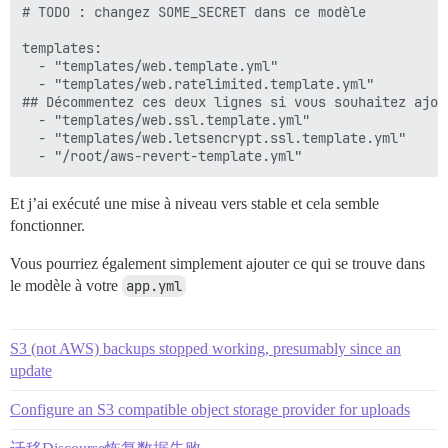
# TODO : changez SOME_SECRET dans ce modèle

templates:

  - "templates/web.template.yml"

  - "templates/web.ratelimited.template.yml"

## Décommentez ces deux lignes si vous souhaitez ajou
  - "templates/web.ssl.template.yml"

  - "templates/web.letsencrypt.ssl.template.yml"

Et j’ai exécuté une mise à niveau vers stable et cela semble
fonctionner.
Vous pourriez également simplement ajouter ce qui se trouve dans
le modèle à votre
app.yml
S3 (not AWS) backups stopped working, presumably since an
update
Configure an S3 compatible object storage provider for uploads