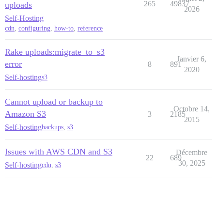
265
49837
uploads
2026
Self-Hosting
cdn
,
configuring
,
how-to
,
reference
Rake uploads:migrate_to_s3
Janvier 6,
error
8
891
2020
Self-hosting
s3
Cannot upload or backup to
Octobre 14,
Amazon S3
3
2185
2015
Self-hosting
backups
,
s3
Issues with AWS CDN and S3
Décembre
22
689
30, 2025
Self-hosting
cdn
,
s3