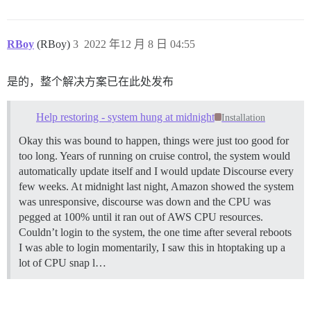
RBoy
(RBoy)
3
2022 年12 月 8 日 04:55
是的，整个解决方案已在此处发布
Help restoring - system hung at midnight
Installation
Okay this was bound to happen, things were just too good for
too long. Years of running on cruise control, the system would
automatically update itself and I would update Discourse every
few weeks. At midnight last night, Amazon showed the system
was unresponsive, discourse was down and the CPU was
pegged at 100% until it ran out of AWS CPU resources.
Couldn’t login to the system, the one time after several reboots
I was able to login momentarily, I saw this in htoptaking up a
lot of CPU snap l…