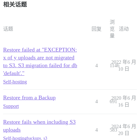
相关话题
浏
话题
回复
览
活动
量
Restore failed at "EXCEPTION:
x of y uploads are not migrated
2022 年6 月
to S3. S3 migration failed for db
4
1146
10 日
'default'."
Self-hosting
Restore from a Backup
2020 年6 月
4
691
16 日
Support
Restore fails when including S3
2024 年6 月
uploads
4
583
20 日
Self-hosting
backups
,
s3