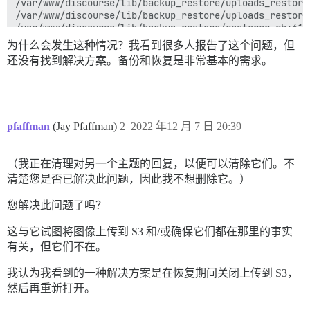
/var/www/discourse/lib/backup_restore/uploads_restore
/var/www/discourse/lib/backup_restore/uploads_restore
/var/www/discourse/lib/backup_restore/restorer.rb:61:i
script/discourse:149:in `restore'

为什么会发生这种情况？我看到很多人报告了这个问题，但
/var/www/discourse/vendor/bundle/ruby/2.7.0/gems/thor
还没有找到解决方案。备份和恢复是非常基本的需求。
/var/www/discourse/vendor/bundle/ruby/2.7.0/gems/thor
/var/www/discourse/vendor/bundle/ruby/2.7.0/gems/thor
/var/www/discourse/vendor/bundle/ruby/2.7.0/gems/thor
script/discourse:290:in `<top (required)>'

/usr/local/lib/ruby/gems/2.7.0/gems/bundler-2.3.13/li
pfaffman
(Jay Pfaffman)
2
2022 年12 月 7 日 20:39
/usr/local/lib/ruby/gems/2.7.0/gems/bundler-2.3.13/li
/usr/local/lib/ruby/gems/2.7.0/gems/bundler-2.3.13/li
/usr/local/lib/ruby/gems/2.7.0/gems/bundler-2.3.13/li
（我正在清理对另一个主题的回复，以便可以清除它们。不
/usr/local/lib/ruby/gems/2.7.0/gems/bundler-2.3.13/li
/usr/local/lib/ruby/gems/2.7.0/gems/bundler-2.3.13/li
清楚您是否已解决此问题，因此我不想删除它。）
/usr/local/lib/ruby/gems/2.7.0/gems/bundler-2.3.13/li
/usr/local/lib/ruby/gems/2.7.0/gems/bundler-2.3.13/li
您解决此问题了吗？
/usr/local/lib/ruby/gems/2.7.0/gems/bundler-2.3.13/li
/usr/local/lib/ruby/gems/2.7.0/gems/bundler-2.3.13/li
这与它试图将图像上传到 S3 和/或确保它们都在那里的事实
/usr/local/lib/ruby/gems/2.7.0/gems/bundler-2.3.13/ex
有关，但它们不在。
/usr/local/lib/ruby/gems/2.7.0/gems/bundler-2.3.13/li
/usr/local/lib/ruby/gems/2.7.0/gems/bundler-2.3.13/ex
我认为我看到的一种解决方案是在恢复期间关闭上传到 S3，
/usr/local/bin/bundle:25:in `load'

然后再重新打开。
/usr/local/bin/bundle:25:in `<main>'
