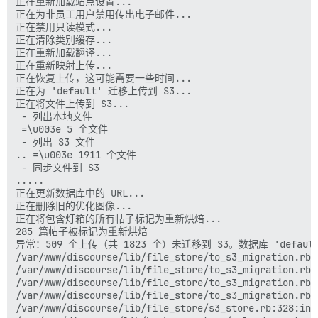
正在重新加载站点设置...

正在为非员工用户禁用传出电子邮件...

正在禁用只读模式...

正在清除类别缓存...

正在重新加载翻译...

正在重新映射上传...

正在恢复上传，这可能需要一些时间...

正在为 'default' 迁移上传到 S3...

正在将文件上传到 S3...

 - 列出本地文件

 =\u003e 5 个文件

 - 列出 S3 文件

.. =\u003e 1911 个文件

 - 同步文件到 S3

.....

正在更新数据库中的 URL...

正在删除旧的优化图像...

正在将包含灯箱的所有帖子标记为重新烘焙...

285 篇帖子被标记为重新烘焙

异常：509 个上传（共 1823 个）未迁移到 S3。数据库 'default
/var/www/discourse/lib/file_store/to_s3_migration.rb:
/var/www/discourse/lib/file_store/to_s3_migration.rb:
/var/www/discourse/lib/file_store/to_s3_migration.rb:
/var/www/discourse/lib/file_store/to_s3_migration.rb:6
/var/www/discourse/lib/file_store/s3_store.rb:328:in `