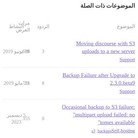
الموضوعات ذات الصلة
مرات
الموضوع
الردود
النشاط
العرض
Moving discourse with S3
uploads to a new server
3
19 يونيو 2019
638
Support
Backup Failure after Upgrade to
2.3.0.beta9
8
23 مايو 2019
716
Support
Occasional backup to S3 failure:
"multipart upload failed: no
5 ديسمبر
355
0
2023
tomes available"
Self-hosting
s3
,
backups