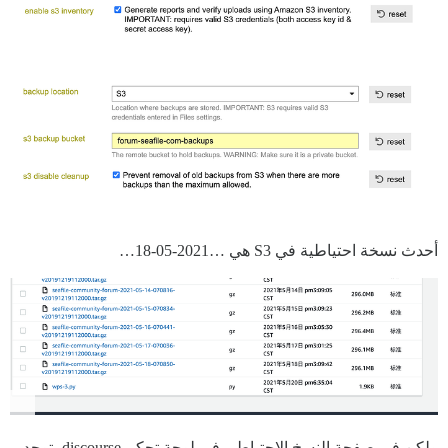
أحدث نسخة احتياطية في S3 هي …2021-05-18…
ولكن في صفحة النسخ الاحتياطي في لوحة تحكم discourse، توجد