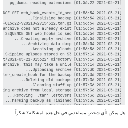
[2021-05-21 01:57:37] Notifying 'lian' of the end of the backup...

هل يمكن لأي شخص مساعدتي في حل هذه المشكلة؟ شكراً.