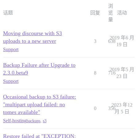
浏
话题
回复
览
活动
量
Moving discourse with S3
2019 年6 月
uploads to a new server
3
638
19 日
Support
Backup Failure after Upgrade to
2019 年5 月
2.3.0.beta9
8
716
23 日
Support
Occasional backup to S3 failure:
"multipart upload failed: no
2023 年12
0
356
tomes available"
月 5 日
Self-hosting
backups
,
s3
Restore failed at "EXCEPTION: