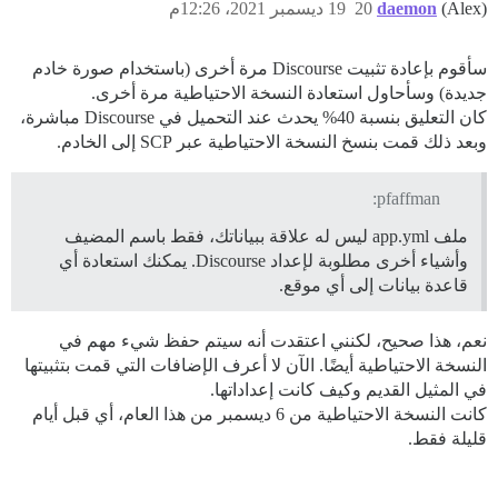
(Alex)
daemon
20
19 ديسمبر 2021، 12:26م
سأقوم بإعادة تثبيت Discourse مرة أخرى (باستخدام صورة خادم
جديدة) وسأحاول استعادة النسخة الاحتياطية مرة أخرى.
كان التعليق بنسبة 40% يحدث عند التحميل في Discourse مباشرة،
وبعد ذلك قمت بنسخ النسخة الاحتياطية عبر SCP إلى الخادم.
pfaffman:
ملف app.yml ليس له علاقة ببياناتك، فقط باسم المضيف
وأشياء أخرى مطلوبة لإعداد Discourse. يمكنك استعادة أي
قاعدة بيانات إلى أي موقع.
نعم، هذا صحيح، لكنني اعتقدت أنه سيتم حفظ شيء مهم في
النسخة الاحتياطية أيضًا. الآن لا أعرف الإضافات التي قمت بتثبيتها
في المثيل القديم وكيف كانت إعداداتها.
كانت النسخة الاحتياطية من 6 ديسمبر من هذا العام، أي قبل أيام
قليلة فقط.