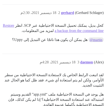
(Gerhard Schlager)
gerhard
2
18 ديسمبر 2021، 2:30م
كحل بديل، يمكنك تحميل النسخة الاحتياطية عبر SCP. انظر
Restore
a backup from the command line
لمزيد من المعلومات.
هل يمكن أن يكون هذا ناتجًا عن التبديل إلى Uppy؟
@martin
(Alex)
daemon
3
18 ديسمبر 2021، 4:28م
لقد اتبعت الرابط الخاص بك لاستعادة النسخة الاحتياطية من سطر
الأوامر، ولكن لم يتم استعادة أي شيء، فقد ظل كما هو الحال عند
التثبيت الجديد.
هل يوجد في النسخة الاحتياطية ملف “app.yml” القديم وسيتم
استبداله عند استعادة النسخة الاحتياطية؟ إذا لم يكن كذلك، فإن
النسخة الاحتياطية بأكملها عديمة الفائدة.