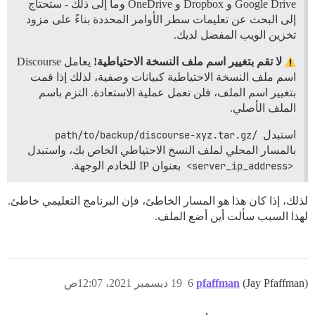
Google Drive و Dropbox و OneDrive وما إلى ذلك - ستحتاج
إلى البحث عن تعليمات سطر الأوامر المحددة بناءً على مزود
تخزين الويب المفضل لديك.
لا تقم بتغيير اسم ملف النسخة الاحتياطية!
يعامل Discourse
اسم ملف النسخة الاحتياطية كبيانات وصفية، لذلك إذا قمت
بتغيير اسم الملف، فلن تعمل عملية الاستعادة. التزم باسم
الملف الأصلي.
استبدل
/path/to/backup/discourse-xyz.tar.gz
بالمسار المحلي لملف النسخ الاحتياطي الخاص بك، واستبدل
<server_ip_address>
بعنوان IP للخادم الوجهة.
لذلك، إذا كان هذا هو المسار الخاطئ، فإن البرنامج التعليمي خاطئ.
لهذا السبب سألت أين أضع الملف.
(Jay Pfaffman)
pfaffman
6
19 ديسمبر 2021، 12:07ص