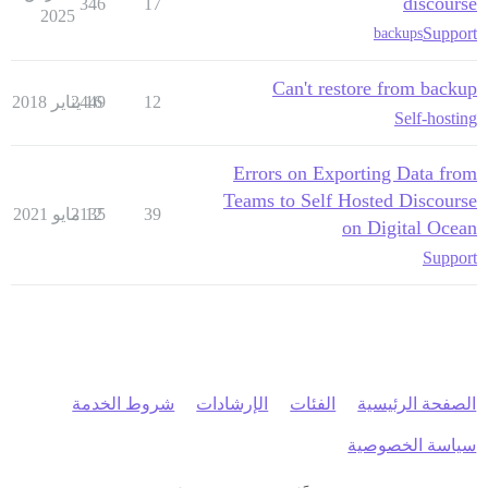
discourse
346
17
2025
Support
backups
Can't restore from backup
12
16 يناير 2018
2449
Self-hosting
Errors on Exporting Data from
Teams to Self Hosted Discourse
39
12 مايو 2021
2135
on Digital Ocean
Support
الصفحة الرئيسية
الفئات
الإرشادات
شروط الخدمة
سياسة الخصوصية