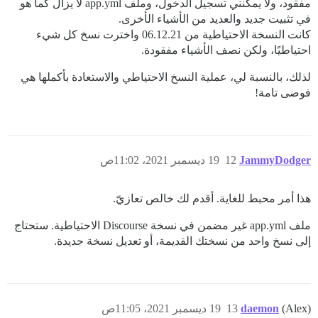
مفقود، ولا يمكنني تسجيل الدخول، وملف app.yml لا يزال كما هو
في تثبيت جديد والعديد من الأشياء الأخرى.
كانت النسخة الاحتياطية من 06.12.21 واخترت نسخ كل شيء
احتياطيًا، ولكن نصف الأشياء مفقودة.
لذلك، بالنسبة لي، عملية النسخ الاحتياطي والاستعادة بأكملها هي
فوضى تامة!
JammyDodger
12
19 ديسمبر 2021، 11:02ص
هذا أمر محبط للغاية. أقدم لك خالص تعازيّ.
ملف app.yml غير مضمن في نسخة Discourse الاحتياطية. ستحتاج
إلى نسخ واحد من نسختك القديمة، أو تعديل نسخة جديدة.
(Alex)
daemon
13
19 ديسمبر 2021، 11:05ص