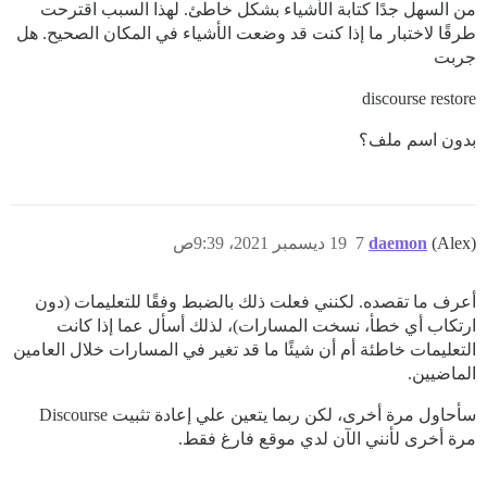
من السهل جدًا كتابة الأشياء بشكل خاطئ. لهذا السبب اقترحت
طرقًا لاختبار ما إذا كنت قد وضعت الأشياء في المكان الصحيح. هل
جربت
discourse restore
بدون اسم ملف؟
(Alex)
daemon
7
19 ديسمبر 2021، 9:39ص
أعرف ما تقصده. لكنني فعلت ذلك بالضبط وفقًا للتعليمات (دون
ارتكاب أي خطأ، نسخت المسارات)، لذلك أسأل عما إذا كانت
التعليمات خاطئة أم أن شيئًا ما قد تغير في المسارات خلال العامين
الماضيين.
سأحاول مرة أخرى، لكن ربما يتعين علي إعادة تثبيت Discourse
مرة أخرى لأنني الآن لدي موقع فارغ فقط.