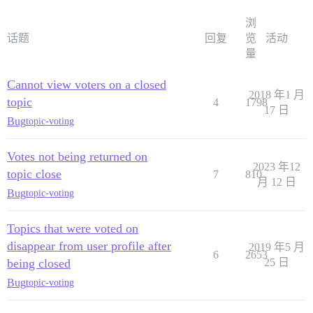
浏
话题
回复
览
活动
量
Cannot view voters on a closed
2018 年1 月
topic
4
1798
17 日
Bug
topic-voting
Votes not being returned on
2023 年12
topic close
7
810
月 12 日
Bug
topic-voting
Topics that were voted on
disappear from user profile after
2019 年5 月
6
2653
being closed
25 日
Bug
topic-voting