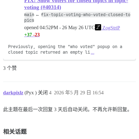
FIX: Show voters for closed topics in topic-
voting (#40314)
main
fix-topic-voting-who-voted-closed-to
←
pics
opened
04:52PM - 26 May 26 UTC
ZogStriP
+37
-23
Previously, opening the "who voted" popup on a 
closed topic returned an empty li
…
3 个赞
darkpixlz
(Pyx ) 关闭
4
2026 年5 月 29 日 16:54
此主题在最后一次回复 3 天后自动关闭。不再允许新回复。
相关话题