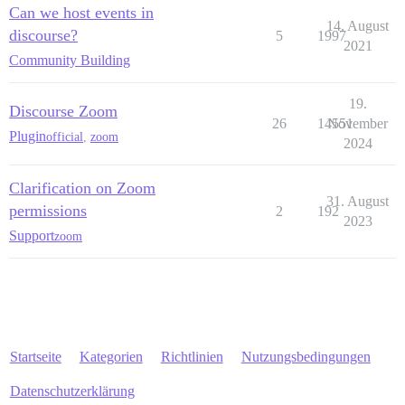
Can we host events in
14. August
discourse?
5
1997
2021
Community Building
19.
Discourse Zoom
26
14551
November
Plugin
official
,
zoom
2024
Clarification on Zoom
31. August
permissions
2
192
2023
Support
zoom
Startseite
Kategorien
Richtlinien
Nutzungsbedingungen
Datenschutzerklärung