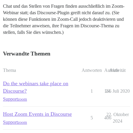
Chat und das Stellen von Fragen finden ausschließlich im Zoom-
Webinar statt; das Discourse-Plugin greift nicht darauf zu. (Sie
können diese Funktionen im Zoom-Call jedoch deaktivieren und
die Teilnehmer anweisen, ihre Fragen im Discourse-Thema zu
stellen, falls Sie dies wünschen.)
Verwandte Themen
Thema
Antworten
Aufrufe
Aktivität
Do the webinars take place on
Discourse?
1
166
24. Juli 2020
Support
zoom
Host Zoom Events in Discourse
22. Oktober
5
406
2024
Support
zoom