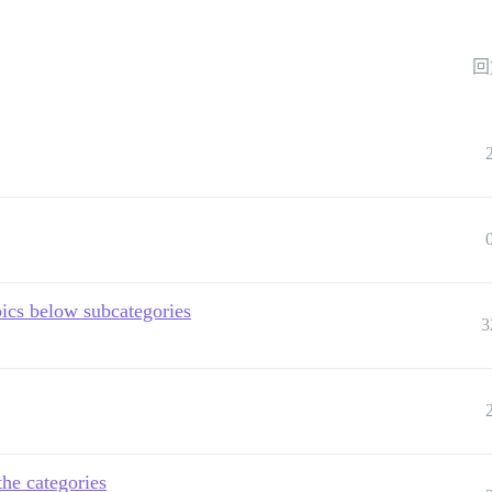
回
pics below subcategories
3
the categories