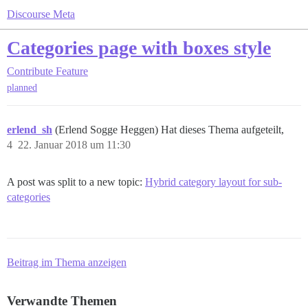
Discourse Meta
Categories page with boxes style
Contribute
Feature
planned
erlend_sh
(Erlend Sogge Heggen) Hat dieses Thema aufgeteilt,
4
22. Januar 2018 um 11:30
A post was split to a new topic:
Hybrid category layout for sub-
categories
Beitrag im Thema anzeigen
Verwandte Themen