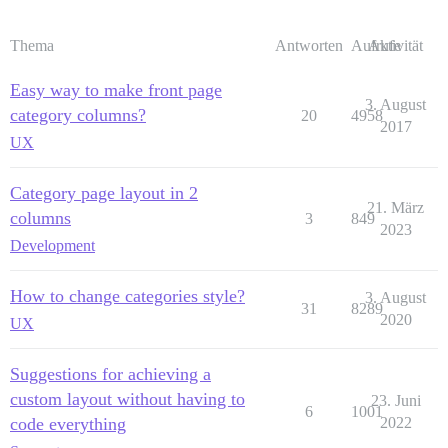
Thema
Antworten
Aufrufe
Aktivität
Easy way to make front page
3. August
category columns?
20
4958
2017
UX
Category page layout in 2
21. März
columns
3
849
2023
Development
How to change categories style?
3. August
31
8289
2020
UX
Suggestions for achieving a
custom layout without having to
23. Juni
6
1001
code everything
2022