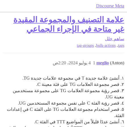
Discourse Meta
علامة التصنيف والمجموعة المقيدة
غير متاحة في الإجراء الجماعي
ساهم
خلل
,
,
tag-groups
bulk-actions
tags
(Anton)
meglio
1
4 يوليو 2024، 2:20ص
١. أنشئ علامة جديدة T في مجموعة علامات جديدة TG.
٢. قصر مجموعة العلامات TG على فئة معينة C.
٣. قصر رؤية مجموعة العلامات TG على مجموعة مستخدمين
معينة UG.
٤. قصر رؤية الفئة C على نفس مجموعة المستخدمين UG.
٥. قصر استخدام مجموعة العلامات TG على الفئة C في إعدادات
الفئة.
٦. أنشئ عددًا قليلاً من المواضيع TTT في الفئة C.