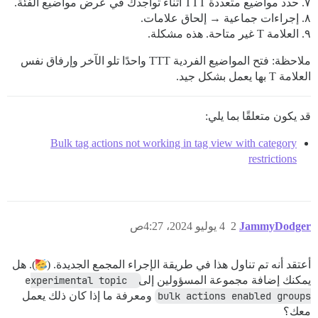
٧. حدد مواضيع متعددة TTT أثناء تواجدك في عرض مواضيع الفئة.
٨. إجراءات جماعية → إلحاق علامات.
٩. العلامة T غير متاحة. هذه مشكلة.
ملاحظة: فتح المواضيع الفردية TTT واحدًا تلو الآخر وإرفاق نفس
العلامة T بها يعمل بشكل جيد.
قد يكون متعلقًا بما يلي:
Bulk tag actions not working in tag view with category
restrictions
JammyDodger
2
4 يوليو 2024، 4:27ص
أعتقد أنه تم تناول هذا في طريقة الإجراء المجمع الجديدة. (
). هل
يمكنك إضافة مجموعة المسؤولين إلى
experimental topic 
bulk actions enabled groups
ومعرفة ما إذا كان ذلك يعمل
معك؟