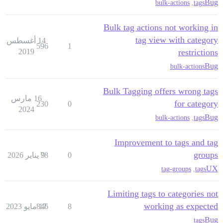
Bug
bulk-actions
,
tags
Bulk tag actions not working in
tag view with category
14 أغسطس
596
1
2019
restrictions
Bug
bulk-actions
Bulk Tagging offers wrong tags
16 مارس
for category
230
0
2024
Bug
bulk-actions
,
tags
Improvement to tags and tag
groups
0
9 يناير 2026
78
UX
tag-groups
,
tags
Limiting tags to categories not
working as expected
8
17 مايو 2023
846
Bug
tags