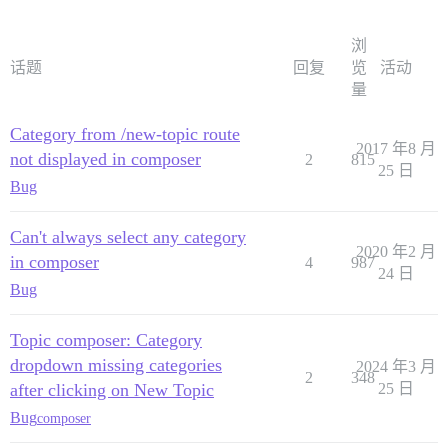
浏
话题
回复
览
活动
量
Category from /new-topic route
2017 年8 月
not displayed in composer
2
815
25 日
Bug
Can't always select any category
2020 年2 月
in composer
4
987
24 日
Bug
Topic composer: Category
dropdown missing categories
2024 年3 月
2
348
after clicking on New Topic
25 日
Bug
composer