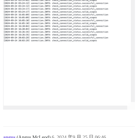
angus
(Angus McLeod)
6
2024 年9 月 25 日 06:46