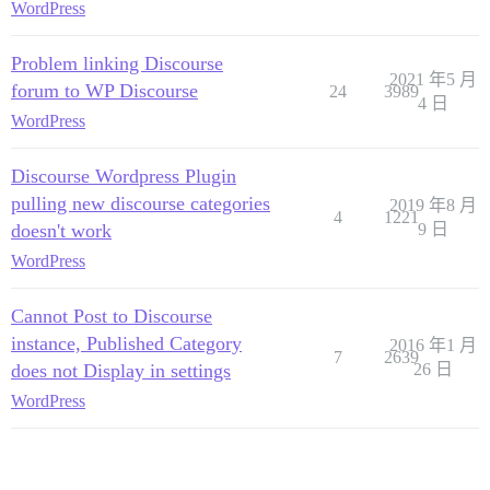
WordPress
Problem linking Discourse
2021 年5 月
forum to WP Discourse
24
3989
4 日
WordPress
Discourse Wordpress Plugin
pulling new discourse categories
2019 年8 月
4
1221
doesn't work
9 日
WordPress
Cannot Post to Discourse
instance, Published Category
2016 年1 月
7
2639
does not Display in settings
26 日
WordPress