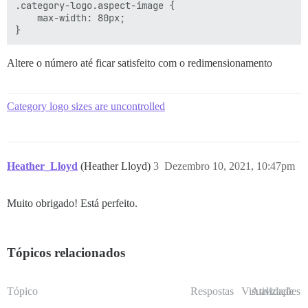
.category-logo.aspect-image {

    max-width: 80px;

Altere o número até ficar satisfeito com o redimensionamento
Category logo sizes are uncontrolled
Heather_Lloyd
(Heather Lloyd)
3
Dezembro 10, 2021, 10:47pm
Muito obrigado! Está perfeito.
Tópicos relacionados
Tópico
Respostas
Visualizações
Atividade