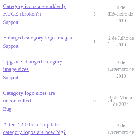
Category icons are suddenly
8 de
HUGE (broken?)
3
816
Fevereiro de
2019
Support
Enlarged category logo images
2 de Julho de
1
712
2019
Support
Upgrade changed category
3 de
image sizes
4
1549
Dezembro de
2018
Support
Category logo sizes are
6 de Março
uncontrolled
0
242
de 2024
Bug
After 2.2.0.beta 5 update
3 de
category logos are now big?
4
1733
Dezembro de