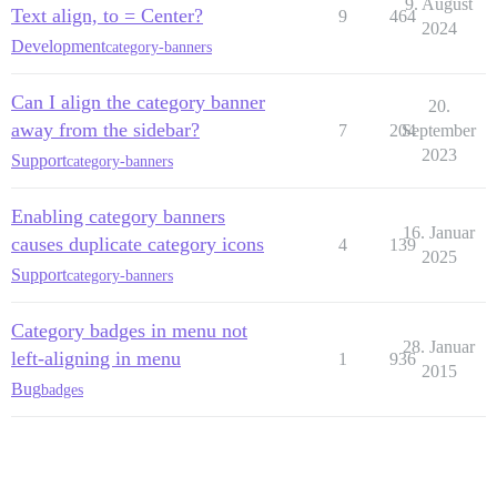
9. August
Text align, to = Center?
9
464
2024
Development
category-banners
Can I align the category banner
20.
away from the sidebar?
7
204
September
2023
Support
category-banners
Enabling category banners
16. Januar
causes duplicate category icons
4
139
2025
Support
category-banners
Category badges in menu not
28. Januar
left-aligning in menu
1
936
2015
Bug
badges