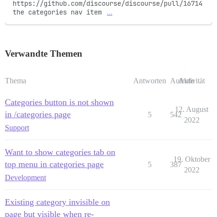
https://github.com/discourse/discourse/pull/16714 
the categories nav item 
…
Verwandte Themen
Thema
Antworten
Aufrufe
Aktivität
Categories button is not shown
12. August
in /categories page
5
542
2022
Support
Want to show categories tab on
19. Oktober
top menu in categories page
5
387
2022
Development
Existing category invisible on
page but visible when re-