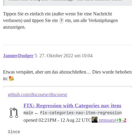
Tippen Sie es einfach ein (außer wenn Sie eine Nachricht
verfassen) und tippen Sie ein
?
ein, um alle Verknüpfungen
anzuzeigen.
JammyDodger
5
27. Oktober 2022 um 10:04
Etwas verspätet, aber um das abzuschließen… Dies wurde behoben
in:
github.com/discourse/discourse
FIX: Regression with Categories nav item
main
fix-categories-nav-item-regression
←
opened
02:21PM - 12 Aug 22 UTC
+9
-2
pmusaraj
Since 