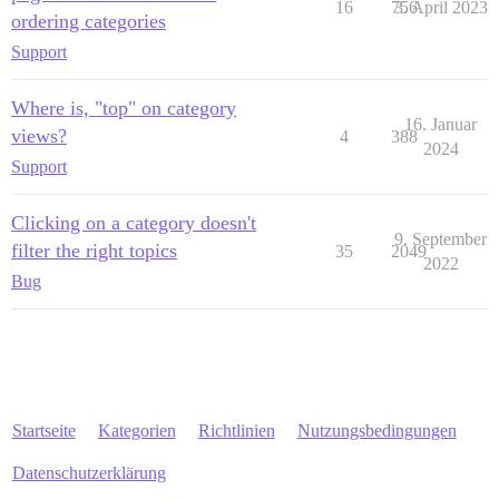
16
756
3. April 2023
ordering categories
Support
Where is, "top" on category
16. Januar
views?
4
388
2024
Support
Clicking on a category doesn't
9. September
filter the right topics
35
2049
2022
Bug
Startseite
Kategorien
Richtlinien
Nutzungsbedingungen
Datenschutzerklärung