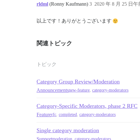
rldml
(Ronny Kaufmann)
3
2020 年 8 月 25 日午前
以上です！ありがとうございます
関連トピック
トピック
Category Group Review/Moderation
Announcements
new-feature
,
category-moderators
Category-Specific Moderators, phase 2 RFC
Feature
rfc
,
completed
,
category-moderators
Single category moderation
Support
moderation
,
category-moderators