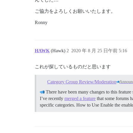
ご協力をよろしくお願いいたします。
Ronny
HAWK
(Hawk)
2
2020 年 8 月 25 日午前 5:16
これが探しているものだと思います
Category Group Review/Moderation
Announ
There have been many changes to this feature s
I’ve recently
merged a feature
that some forums ha
specific categories.
How to Use Enable the enable c