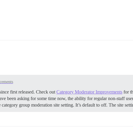
cements
ince first released. Check out
Category Moderator Improvements
for th
ve been asking for some time now, the ability for regular non-staff use
ategory group moderation site setting. It’s default to off. The site set