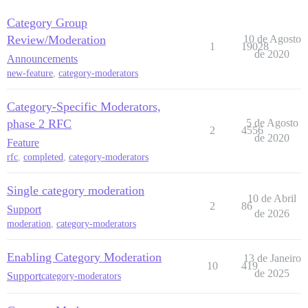
Category Group
Review/Moderation
10 de Agosto
1
19028
de 2020
Announcements
new-feature
,
category-moderators
Category-Specific Moderators,
phase 2 RFC
5 de Agosto
2
4556
de 2020
Feature
rfc
,
completed
,
category-moderators
Single category moderation
10 de Abril
2
86
Support
de 2026
moderation
,
category-moderators
Enabling Category Moderation
13 de Janeiro
10
419
de 2025
Support
category-moderators