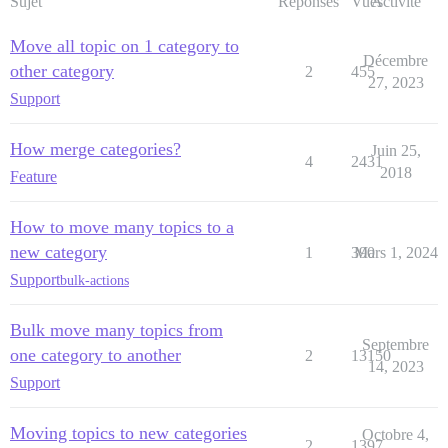
Sujet
Réponses
Vues
Activité
Move all topic on 1 category to
Décembre
other category
2
455
27, 2023
Support
How merge categories?
Juin 25,
4
2431
2018
Feature
How to move many topics to a
new category
1
390
Mars 1, 2024
Support
bulk-actions
Bulk move many topics from
Septembre
one category to another
2
13150
14, 2023
Support
Moving topics to new categories
Octobre 4,
2
1397