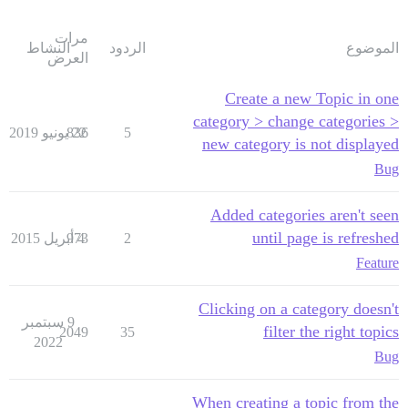
مرات
الموضوع
الردود
النشاط
العرض
Create a new Topic in one
category > change categories >
5
22 يونيو 2019
836
new category is not displayed
Bug
Added categories aren't seen
until page is refreshed
2
4 أبريل 2015
973
Feature
Clicking on a category doesn't
9 سبتمبر
filter the right topics
2049
35
2022
Bug
When creating a topic from the