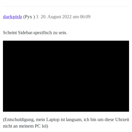
darkpixlz
(Pyx )
3
20. August 2022 um 06:09
Scheint Sidebar-spezifisch zu sein.
(Entschuldigung, mein Laptop ist langsam, ich bin um diese Uhrzeit
nicht an meinem PC lol)