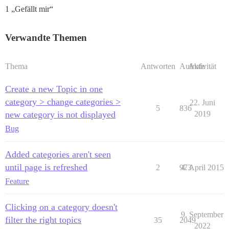
1 „Gefällt mir“
Verwandte Themen
Thema
Antworten
Aufrufe
Aktivität
Create a new Topic in one
category > change categories >
22. Juni
5
836
new category is not displayed
2019
Bug
Added categories aren't seen
until page is refreshed
2
973
4. April 2015
Feature
Clicking on a category doesn't
9. September
filter the right topics
35
2049
2022