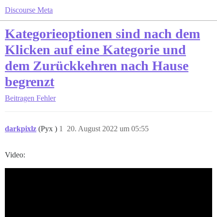
Discourse Meta
Kategorieoptionen sind nach dem
Klicken auf eine Kategorie und
dem Zurückkehren nach Hause
begrenzt
Beitragen
Fehler
darkpixlz
(Pyx )
1
20. August 2022 um 05:55
Video: