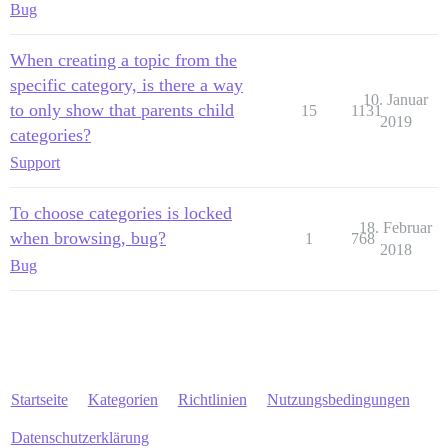
Bug
When creating a topic from the
specific category, is there a way
10. Januar
to only show that parents child
15
1131
2019
categories?
Support
To choose categories is locked
18. Februar
when browsing, bug?
1
768
2018
Bug
Startseite
Kategorien
Richtlinien
Nutzungsbedingungen
Datenschutzerklärung