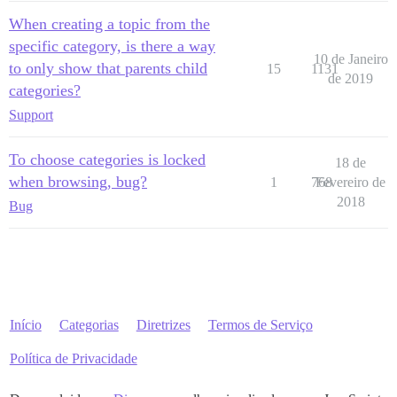
When creating a topic from the
specific category, is there a way
10 de Janeiro
to only show that parents child
15
1131
de 2019
categories?
Support
To choose categories is locked
18 de
when browsing, bug?
1
768
Fevereiro de
2018
Bug
Início
Categorias
Diretrizes
Termos de Serviço
Política de Privacidade