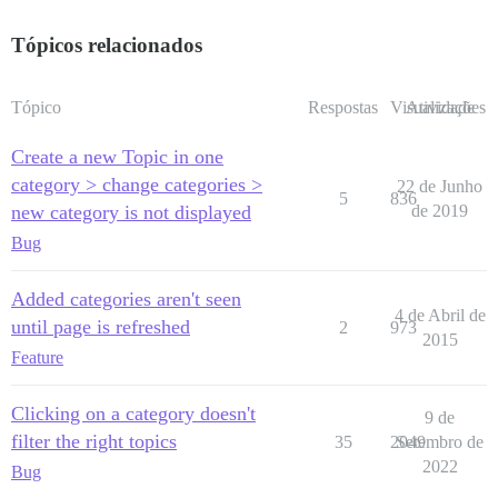
Tópicos relacionados
Tópico
Respostas
Visualizações
Atividade
Create a new Topic in one
category > change categories >
22 de Junho
5
836
new category is not displayed
de 2019
Bug
Added categories aren't seen
4 de Abril de
until page is refreshed
2
973
2015
Feature
Clicking on a category doesn't
9 de
filter the right topics
35
2049
Setembro de
2022
Bug