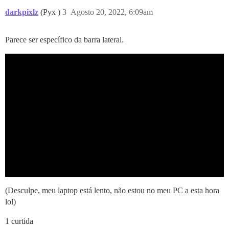
darkpixlz
(Pyx )
3
Agosto 20, 2022, 6:09am
Parece ser específico da barra lateral.
(Desculpe, meu laptop está lento, não estou no meu PC a esta hora
lol)
1 curtida