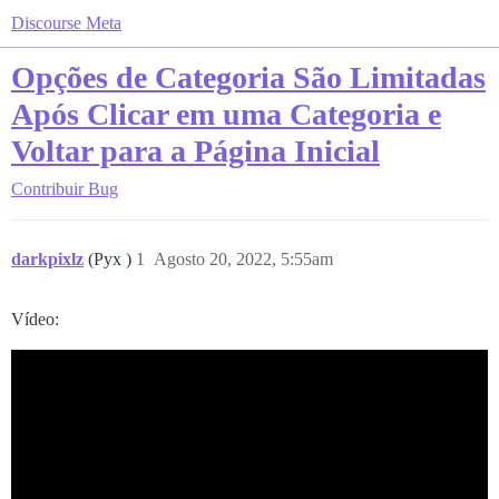
Discourse Meta
Opções de Categoria São Limitadas
Após Clicar em uma Categoria e
Voltar para a Página Inicial
Contribuir
Bug
darkpixlz
(Pyx )
1
Agosto 20, 2022, 5:55am
Vídeo: