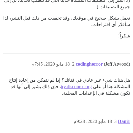
(لا أشير إلى التصنيفات المنشأة حديثاً التي قد تتطلب تحديثاً، بل إلى
جميع التصنيفات.)
تعمل بشكل صحيح في موقعك، وقد تحققت من ذلك قبل النشر، لذا
سأقدّر أي اقتراحات.
شكراً!
(Jeff Atwood)
codinghorror
2
18 مايو 2020، 7:45م
هل هناك شيء غير عادي في فئاتك؟ إذا لم نتمكن من إعادة إنتاج
المشكلة هنا أو على
try.discourse.org
، فإن ذلك يشير إلى أنها قد
تكون مشكلة في الإعدادات المحلية.
Dani1
3
18 مايو 2020، 9:28م