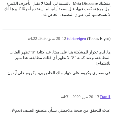
منصّتك Meta Discourse -بالنسبة لي- أيضًا لا تقبل الأحرف الكبيرة.
أول مرة تحقّقت فيها، قبل بضعة أيام، لم أستخدم أحرفًا كبيرة لأنك
لا تستخدمها في عنوان التصنيف الخاص بك.
(Tobias Eigen)
tobiaseigen
12
20 مايو 2020، 4:22م
ها. لدي تكرار للمشكلة هنا على ميتا. عند كتابة “s” تظهر الفئات
المطابقة، وعند كتابة “S” لا تظهر أي فئات مطابقة. هذا مثير
للاهتمام!
في سفاري وكروم على جهاز ماك الخاص بي، وكروم على آيفون.
Dani1
13
20 مايو 2020، 4:31م
عدتُ للتحقق من صحة ملاحظتي بشأن متصفح الضيف (نعم/لا،