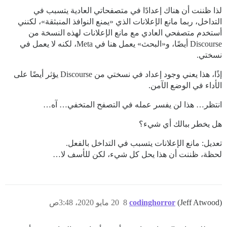
لذا ظننت أن هناك إعدادًا في متصفحاتي العادية يتسبب في
التداخل، ربما مانع الإعلانات الذي «يمنع النوافذ المنبثقة»، لكنني
أستخدم متصفحي العادي مع مانع الإعلانات لهذه النسخة من
Discourse أيضًا، و«البحث» يعمل هنا في Meta، لكنه لا يعمل في
نسختي.
إذًا، هذا يعني وجود إعداد في نسختي من Discourse يؤثر أيضًا على
الأداء في الوضع الآمن.
انتظر… هذا لن يفسر عمله في التصفح المتخفي… آه…
هل يخطر ببالك أي شيء؟
تعديل: مانع الإعلانات يتسبب في التداخل بالفعل.
لحظة، ظننت أن هذا يحل كل شيء، لكن للأسف لا…
(Jeff Atwood)
codinghorror
8
20 مايو 2020، 3:48ص