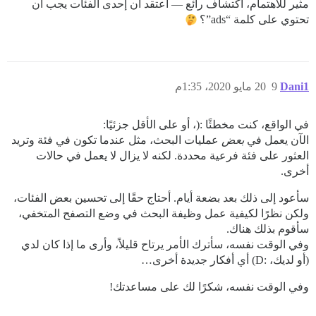
مثير للاهتمام، اكتشاف رائع — أعتقد أن إحدى الفئات يجب أن
تحتوي على كلمة “ads”؟
Dani1
9
20 مايو 2020، 1:35م
في الواقع، كنت مخطئًا :(، أو على الأقل جزئيًا:
الآن يعمل في
بعض
عمليات البحث، مثل عندما تكون في فئة وتريد
العثور على فئة فرعية محددة. لكنه لا يزال لا يعمل في حالات
أخرى.
سأعود إلى ذلك بعد بضعة أيام. أحتاج حقًا إلى تحسين بعض الفئات،
ولكن نظرًا لكيفية عمل وظيفة البحث في وضع التصفح المتخفي،
سأقوم بذلك هناك.
وفي الوقت نفسه، سأترك الأمر يرتاح قليلاً، وأرى ما إذا كان لدي
(أو لديك، :D) أي أفكار جديدة أخرى…
وفي الوقت نفسه، شكرًا لك على مساعدتك!