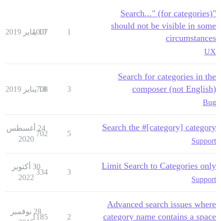
"Search..." (for categories)
should not be visible in some
1
10 يناير 2019
1007
circumstances
UX
Search for categories in the
composer (not English)
3
18 يناير 2019
708
Bug
Search the #[category] category
24 أغسطس
702
5
2020
Support
Limit Search to Categories only
30 أكتوبر
334
3
2022
Support
Advanced search issues where
28 نوفمبر
category name contains a space
1185
2