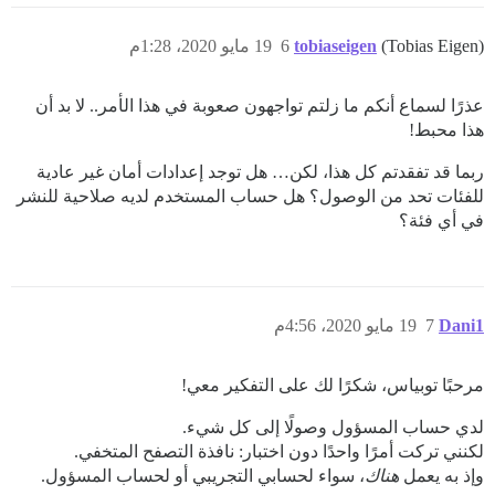
(Tobias Eigen)
tobiaseigen
6
19 مايو 2020، 1:28م
عذرًا لسماع أنكم ما زلتم تواجهون صعوبة في هذا الأمر.. لا بد أن
هذا محبط!
ربما قد تفقدتم كل هذا، لكن… هل توجد إعدادات أمان غير عادية
للفئات تحد من الوصول؟ هل حساب المستخدم لديه صلاحية للنشر
في أي فئة؟
Dani1
7
19 مايو 2020، 4:56م
مرحبًا توبياس، شكرًا لك على التفكير معي!
لدي حساب المسؤول وصولًا إلى كل شيء.
لكنني تركت أمرًا واحدًا دون اختبار: نافذة التصفح المتخفي.
وإذ به يعمل
هناك
، سواء لحسابي التجريبي أو لحساب المسؤول.