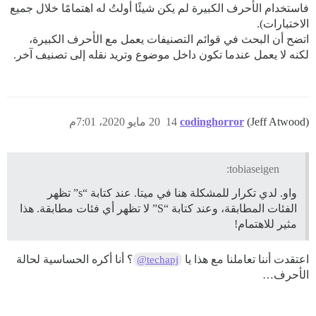
فاستخدام الأحرف الكبيرة لم يكن شيئًا أولتُ له اهتمامًا خلال جميع
الاختبارات).
اتضح أن البحث في قوائم التصنيفات يعمل مع الأحرف الكبيرة،
لكنه لا يعمل عندما تكون داخل موضوع وتريد نقله إلى تصنيف آخر.
(Jeff Atwood)
codinghorror
14
20 مايو 2020، 7:01م
tobiaseigen:
واو. لدي تكرار للمشكلة هنا في ميتا. عند كتابة “s” تظهر
الفئات المطابقة، وعند كتابة “S” لا تظهر أي فئات مطابقة. هذا
مثير للاهتمام!
اعتقدت أننا تعاملنا مع هذا يا
؟ أنا أكره الحساسية لحالة
@techapj
الأحرف…