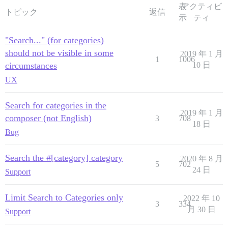
表
アクティビ
トピック
返信
示
ティ
"Search..." (for categories)
should not be visible in some
2019 年 1 月
1
1006
circumstances
10 日
UX
Search for categories in the
2019 年 1 月
composer (not English)
3
708
18 日
Bug
Search the #[category] category
2020 年 8 月
5
702
24 日
Support
Limit Search to Categories only
2022 年 10
3
334
月 30 日
Support