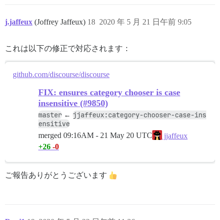
j.jaffeux
(Joffrey Jaffeux)
18
2020 年 5 月 21 日午前 9:05
これは以下の修正で対応されます：
github.com/discourse/discourse
FIX: ensures category chooser is case
insensitive (#9850)
master
jjaffeux:category-chooser-case-ins
←
ensitive
merged
09:16AM - 21 May 20 UTC
jjaffeux
+26
-0
ご報告ありがとうございます