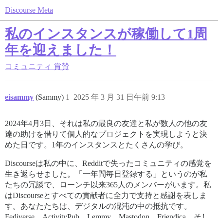
Discourse Meta
私のインスタンスが稼働して1周
年を迎えました！
コミュニティ
賞賛
eisammy
(Sammy)
1
2025 年 3 月 31 日午前 9:13
2024年4月3日、それは私の最良の友達と私が数人の他の友
達の助けを借りて個人的なプロジェクトを実現しようと決
めた日です。1年のインスタンスとたくさんの学び。
Discourseは私の中に、Redditで失ったコミュニティの感覚を
生き返らせました。「一年間毎日登録する」というのが私
たちの冗談で、ローンチ以来365人のメンバーがいます。私
はDiscourseとすべての貢献者に全力で支持と感謝を表しま
す。あなたたちは、デジタルの混沌の中の抵抗です。
Fediverse、ActivityPub、Lemmy、Mastodon、Friendica、そし