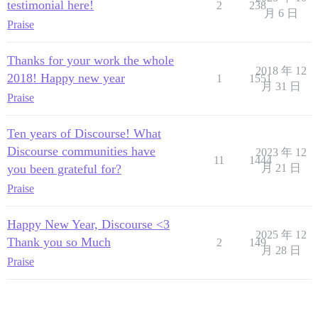
testimonial here!
2
238
月 6 日
Praise
Thanks for your work the whole
2018 年 12
2018! Happy new year
1
1551
月 31 日
Praise
Ten years of Discourse! What
Discourse communities have
2023 年 12
11
1444
you been grateful for?
月 21 日
Praise
Happy New Year, Discourse <3
2025 年 12
Thank you so Much
2
149
月 28 日
Praise