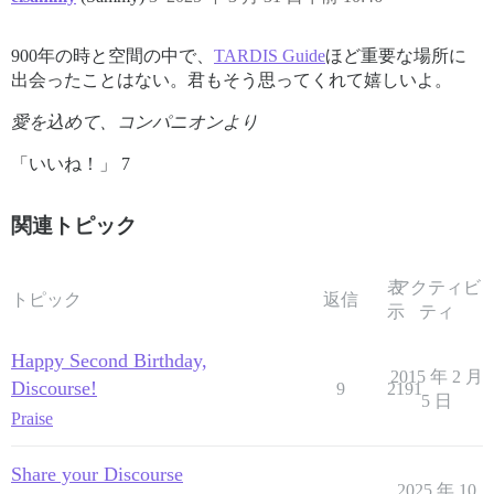
900年の時と空間の中で、
TARDIS Guide
ほど重要な場所に
出会ったことはない。君もそう思ってくれて嬉しいよ。
愛を込めて、コンパニオンより
「いいね！」 7
関連トピック
表
アクティビ
トピック
返信
示
ティ
Happy Second Birthday,
2015 年 2 月
Discourse!
9
2191
5 日
Praise
Share your Discourse
2025 年 10