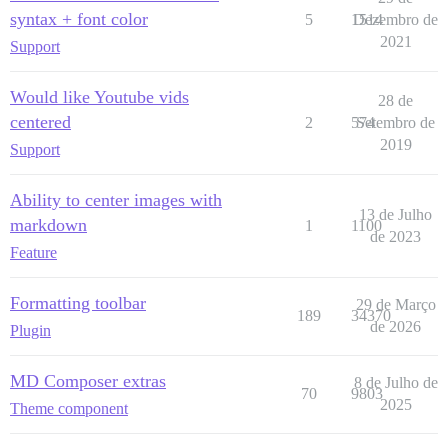
syntax + font color
5
1514
Dezembro de
2021
Support
Would like Youtube vids
28 de
centered
2
574
Setembro de
2019
Support
Ability to center images with
13 de Julho
markdown
1
1100
de 2023
Feature
Formatting toolbar
29 de Março
189
34370
de 2026
Plugin
MD Composer extras
8 de Julho de
70
9803
2025
Theme component