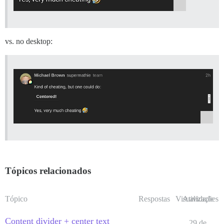
vs. no desktop:
Tópicos relacionados
Tópico
Respostas
Visualizações
Atividade
Content divider + center text
29 de