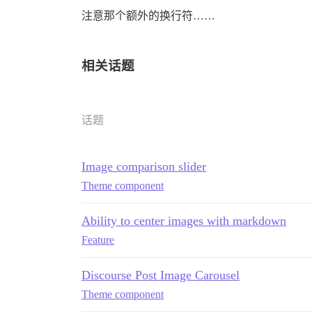
注意那个额外的换行符……
相关话题
话题
Image comparison slider
Theme component
Ability to center images with markdown
Feature
Discourse Post Image Carousel
Theme component