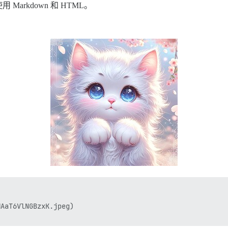
rkdown 和 HTML。
AaT6VlNGBzxK.jpeg)
