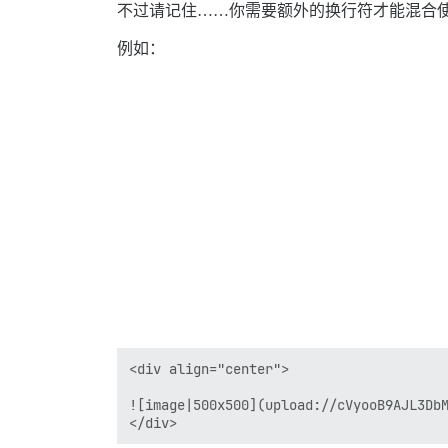
不过请记住……你需要额外的换行符才能混合使用 Ma
例如：
<div align="center">

![image|500x500](upload://cVyooB9AJL3DbM