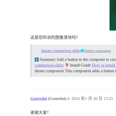
这是您所说的图像滑块吗？
Image comparison slider
Theme component
Summary Add a button to the composer to creat
comparison-slider
Install Guide
How to instal
theme component This component adds a button t
Gonerdot
(Gonerdot)
4
2024 年1 月 30 日 15:25
谢谢大家！