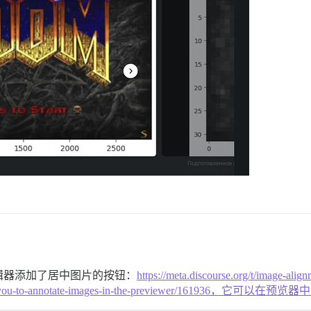
辑器添加了居中图片的按钮：
https://meta.discourse.org/t/image
or-allows-you-to-annotate-images-in-the-previewer/161936，