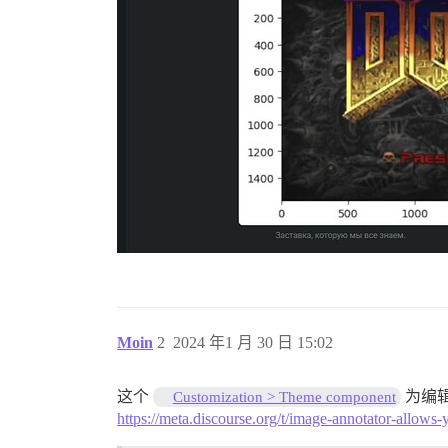
Moin
2
2024 年1 月 30 日 15:02
这个
为编
Customization > Theme component
https://meta.discourse.org/t/image-annotat