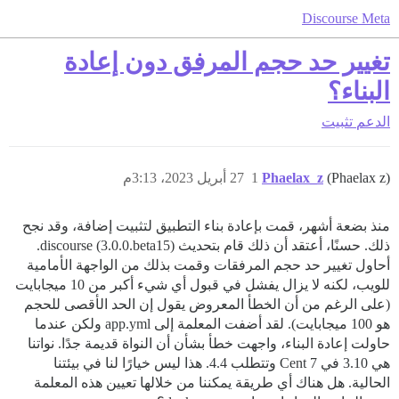
Discourse Meta
تغيير حد حجم المرفق دون إعادة
البناء؟
الدعم
تثبيت
(Phaelax z)
Phaelax_z
1
27 أبريل 2023، 3:13م
منذ بضعة أشهر، قمت بإعادة بناء التطبيق لتثبيت إضافة، وقد نجح
ذلك. حسنًا، أعتقد أن ذلك قام بتحديث discourse (3.0.0.beta15).
أحاول تغيير حد حجم المرفقات وقمت بذلك من الواجهة الأمامية
للويب، لكنه لا يزال يفشل في قبول أي شيء أكبر من 10 ميجابايت
(على الرغم من أن الخطأ المعروض يقول إن الحد الأقصى للحجم
هو 100 ميجابايت). لقد أضفت المعلمة إلى app.yml ولكن عندما
حاولت إعادة البناء، واجهت خطأ بشأن أن النواة قديمة جدًا. نواتنا
هي 3.10 في Cent 7 وتتطلب 4.4. هذا ليس خيارًا لنا في بيئتنا
الحالية. هل هناك أي طريقة يمكننا من خلالها تعيين هذه المعلمة