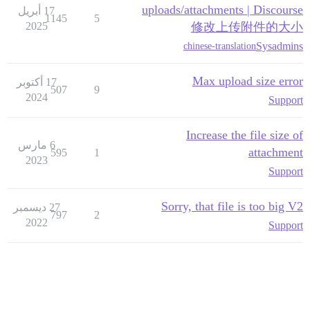
uploads/attachments | Discourse
17 أبريل
1145
5
2025
修改上传附件的大小
Sysadmins
chinese-translation
Max upload size error
17 أكتوبر
507
9
2024
Support
Increase the file size of
6 مارس
attachment
595
1
2023
Support
Sorry, that file is too big V2
27 ديسمبر
797
2
2022
Support