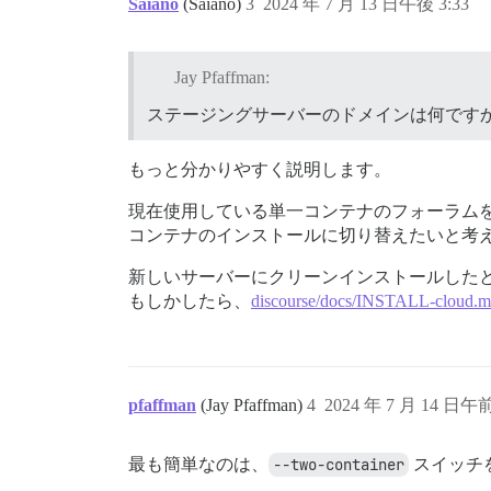
Saiano
(Saiano)
3
2024 年 7 月 13 日午後 3:33
Jay Pfaffman:
ステージングサーバーのドメインは何ですか？
もっと分かりやすく説明します。
現在使用している単一コンテナのフォーラムを
コンテナのインストールに切り替えたいと考
新しいサーバーにクリーンインストールした
もしかしたら、
discourse/docs/INSTALL-cloud.md 
pfaffman
(Jay Pfaffman)
4
2024 年 7 月 14 日午前
最も簡単なのは、
--two-container
スイッチ