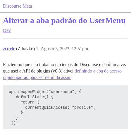
Discourse Meta
Alterar a aba padrão do UserMenu
Dev
zcuric
(Zdravko)
1
Agosto 3, 2023, 12:51pm
Faz tempo que não trabalho em temas do Discourse e da última vez
que usei a API de plugins (v0.8) ativei
definindo a aba de acesso
rápido padrão para ser definida assim
:
 api.reopenWidget("user-menu", {

    defaultState() {

      return {

        currentQuickAccess: "profile",

      };

    }
