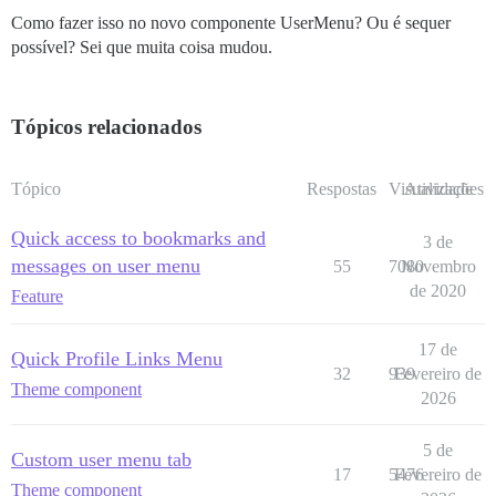
Como fazer isso no novo componente UserMenu? Ou é sequer
possível? Sei que muita coisa mudou.
Tópicos relacionados
Tópico
Respostas
Visualizações
Atividade
Quick access to bookmarks and
3 de
messages on user menu
55
7080
Novembro
de 2020
Feature
17 de
Quick Profile Links Menu
32
939
Fevereiro de
Theme component
2026
5 de
Custom user menu tab
17
5476
Fevereiro de
Theme component