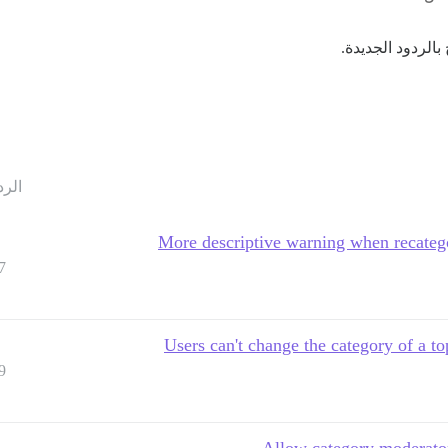
 بالردود الجديدة.
الرد
More descriptive warning when recatego
7
Users can't change the category of a to
9
Allow category moderator