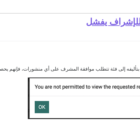
 للإشراف يفشل