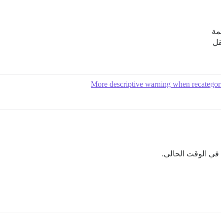
مة
قل
More descriptive warning when recategori