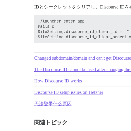
IDとシークレットをクリアし、Discourse
./launcher enter app

rails c

SiteSetting.discourse_id_client_id = ""

Changed subdomain/domain and can't get Discourse
The Discourse ID cannot be used after changing th
How Discourse ID works
Discourse ID setup issues on Hetzner
无法登录什么原因
関連トピック