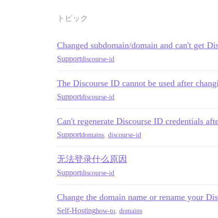
トピック
Changed subdomain/domain and can't get Di
Support
discourse-id
The Discourse ID cannot be used after chan
Support
discourse-id
Can't regenerate Discourse ID credentials a
Support
domains
,
discourse-id
无法登录什么原因
Support
discourse-id
Change the domain name or rename your Dis
Self-Hosting
how-to
,
domains