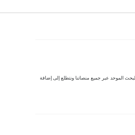
ك طريقة لتغيير شريط البحث/محرك البحث الافتراضي في Discourse إلى محركنا الخاص؟ تستخدم شركتي Coveo للبحث الموحد عبر جميع منصاتنا ونتطلع إلى إضافة