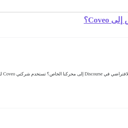
Coveo؟
هل هنا