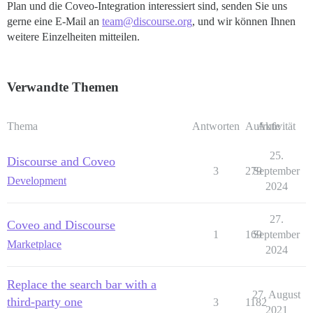
Plan und die Coveo-Integration interessiert sind, senden Sie uns
gerne eine E-Mail an
team@discourse.org
, und wir können Ihnen
weitere Einzelheiten mitteilen.
Verwandte Themen
Thema
Antworten
Aufrufe
Aktivität
25.
Discourse and Coveo
3
279
September
Development
2024
27.
Coveo and Discourse
1
169
September
Marketplace
2024
Replace the search bar with a
27. August
third-party one
3
1182
2021