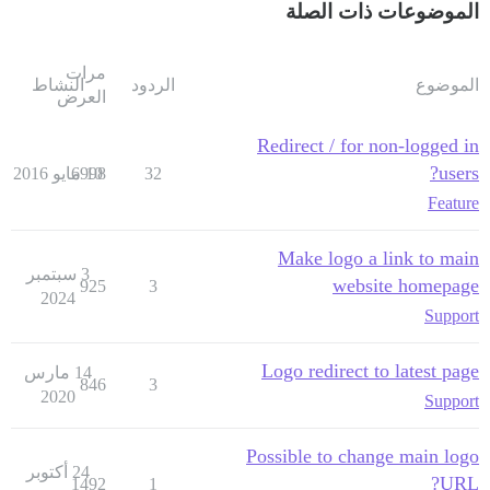
الموضوعات ذات الصلة
مرات
الموضوع
الردود
النشاط
العرض
Redirect / for non-logged in
users?
32
10 مايو 2016
6998
Feature
Make logo a link to main
3 سبتمبر
website homepage
925
3
2024
Support
Logo redirect to latest page
14 مارس
846
3
2020
Support
Possible to change main logo
24 أكتوبر
URL?
1492
1