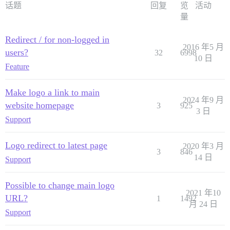
话题
回复
览
活动
量
Redirect / for non-logged in
2016 年5 月
users?
32
6998
10 日
Feature
Make logo a link to main
2024 年9 月
website homepage
3
925
3 日
Support
Logo redirect to latest page
2020 年3 月
3
846
14 日
Support
Possible to change main logo
2021 年10
URL?
1
1492
月 24 日
Support