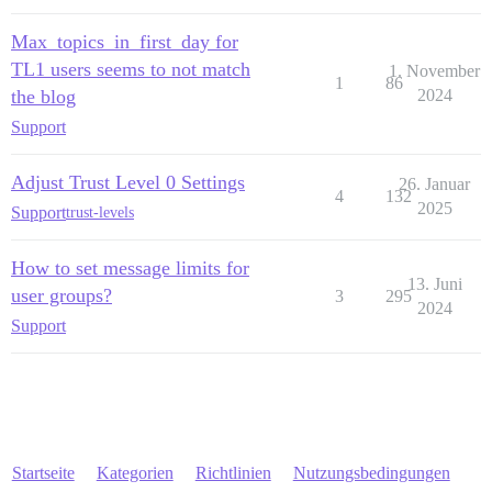
Max_topics_in_first_day for
TL1 users seems to not match
1. November
1
86
the blog
2024
Support
Adjust Trust Level 0 Settings
26. Januar
4
132
2025
Support
trust-levels
How to set message limits for
13. Juni
user groups?
3
295
2024
Support
Startseite
Kategorien
Richtlinien
Nutzungsbedingungen