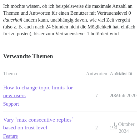
Ich möchte wissen, ob ich beispielsweise die maximale Anzahl an
Themen und Antworten für einen Benutzer mit Vertrauenslevel 0
dauerhaft
ändern kann, unabhängig davon, wie viel Zeit vergeht
(also z. B. auch nach 24 Stunden nicht die Möglichkeit hat, einfach
frei zu posten), bis er zum Vertrauenslevel 1 befördert wird.
Verwandte Themen
Thema
Antworten
Aufrufe
Aktivität
How to change topic limits for
new users
7
2059
18. Juli 2020
Support
Vary `max consecutive replies`
1. Oktober
based on trust level
2
190
2024
Feature