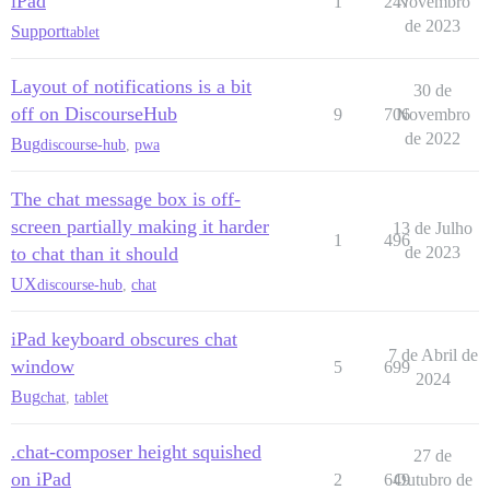
iPad
1
247
Novembro
de 2023
Support
tablet
Layout of notifications is a bit
30 de
off on DiscourseHub
9
706
Novembro
de 2022
Bug
discourse-hub
,
pwa
The chat message box is off-
screen partially making it harder
13 de Julho
1
496
to chat than it should
de 2023
UX
discourse-hub
,
chat
iPad keyboard obscures chat
7 de Abril de
window
5
699
2024
Bug
chat
,
tablet
.chat-composer height squished
27 de
on iPad
2
649
Outubro de