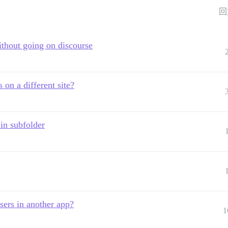
回
ithout going on discourse
 on a different site?
in subfolder
sers in another app?
1