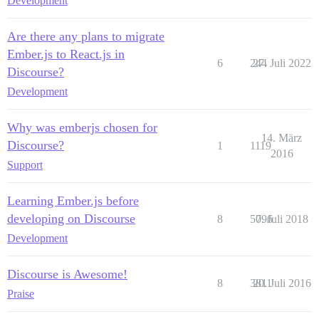
Development
Are there any plans to migrate
Ember.js to React.js in
6
244
27. Juli 2022
Discourse?
Development
Why was emberjs chosen for
14. März
Discourse?
1
1119
2016
Support
Learning Ember.js before
developing on Discourse
8
5096
7. Juli 2018
Development
Discourse is Awesome!
8
3811
20. Juli 2016
Praise