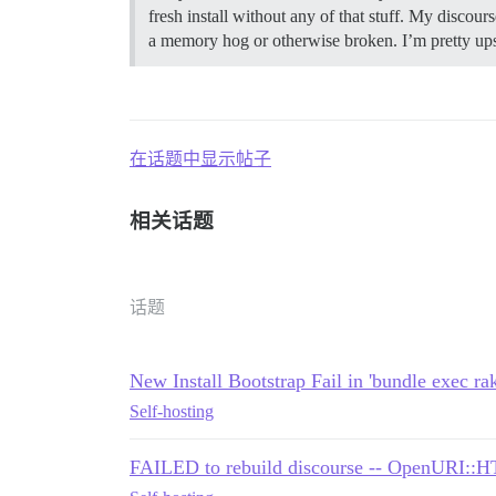
fresh install without any of that stuff. My di
a memory hog or otherwise broken. I’m pretty upse
在话题中显示帖子
相关话题
话题
New Install Bootstrap Fail in 'bundle exec ra
Self-hosting
FAILED to rebuild discourse -- OpenURI::HTT