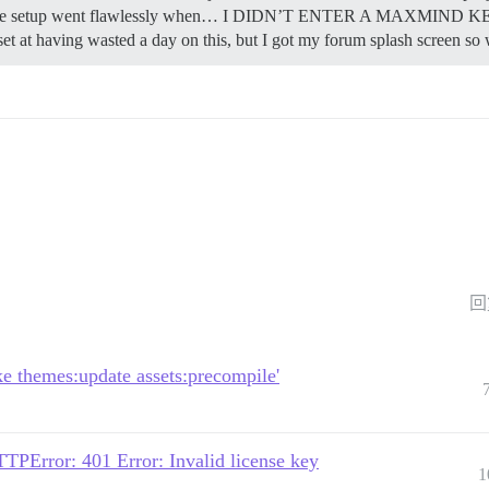
scourse setup went flawlessly when… I DIDN’T ENTER A MAXMIND KEY.
t at having wasted a day on this, but I got my forum splash screen so 
回
ke themes:update assets:precompile'
PError: 401 Error: Invalid license key
1