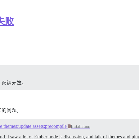
致失败
PI 密钥无效。
样的问题。
ke themes:update assets:precompile'
Installation
. I saw a lot of Ember node.js discussion, and talk of themes and plugi