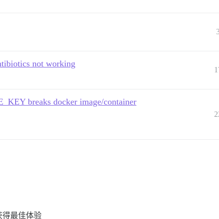
ntibiotics not working
1
Y breaks docker image/container
2
 以获得最佳体验