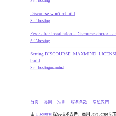
Self-hosting
Discourse won't rebuild
Self-hosting
Error after installation - Discourse-doctor - a
Self-hosting
Setting DISCOURSE_MAXMIND_LICENSE_KE
build
Self-hosting
maxmind
首页
类别
准则
服务条款
隐私政策
由
Discourse
提供技术支持，启用 JavaScript