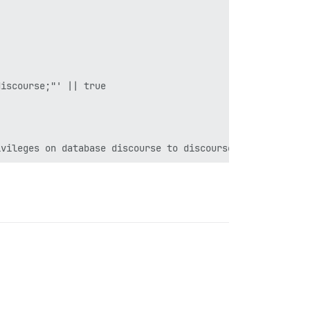
iscourse;"' || true
