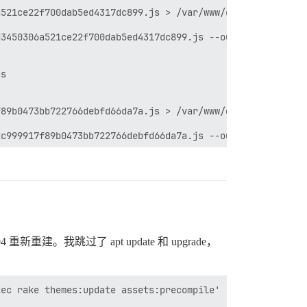
建。我跳过了 apt update 和 upgrade，
ec rake themes:update assets:precompile'
