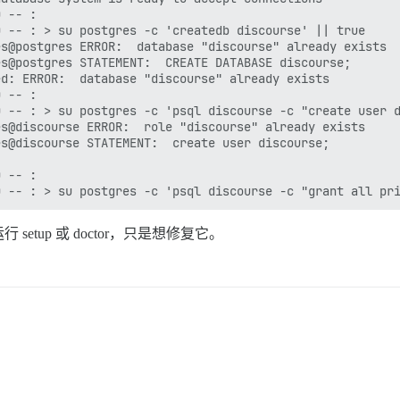
 -- :

 -- : > su postgres -c 'createdb discourse' || true

s@postgres ERROR:  database "discourse" already exists

s@postgres STATEMENT:  CREATE DATABASE discourse;

d: ERROR:  database "discourse" already exists

 -- :

 -- : > su postgres -c 'psql discourse -c "create user d
s@discourse ERROR:  role "discourse" already exists

s@discourse STATEMENT:  create user discourse;

 -- :

tup 或 doctor，只是想修复它。