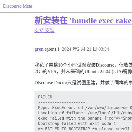
Discourse Meta
新安装在 'bundle exec rake 
支持
安装
gren
(gren)
1
2024 年2 月 21 日 03:34
我花了整整10个小时试图安装Discourse，但收
2Gb的VPS，并从基础的Ubuntu 22.04 (L
Discourse Doctor只是试图重建，并做了同样
FAILED

--------------------

Pups::ExecError: cd /var/www/discourse &
Location of failure: /usr/local/lib/ruby
exec failed with the params {"cd"=>"$hom
bootstrap failed with exit code 1
