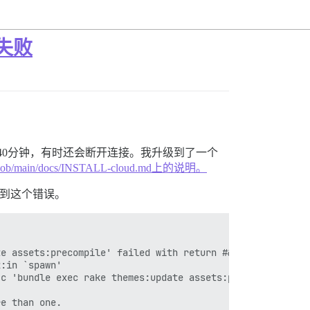
 中失败
需要30-40分钟，有时还会断开连接。我升级到了一个
urse/blob/main/docs/INSTALL-cloud.md上的说明。
都会遇到这个错误。
e assets:precompile' failed with return #&lt;Process::St
:in `spawn'

c 'bundle exec rake themes:update assets:precompile'"]}
