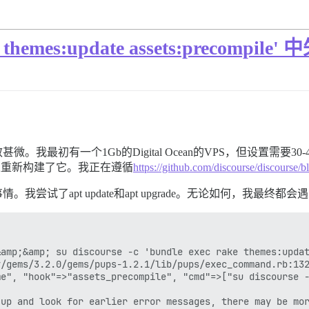
themes:update assets:precompile'
效甚微。我最初有一个1Gb的Digital Ocean的VPS，但设置
TS)镜像重新构建了它。我正在遵循
https://github.com/discourse/disco
的事情。我尝试了apt update和apt upgrade。无论如何，我最终
amp;&amp; su discourse -c 'bundle exec rake themes:updat
/gems/3.2.0/gems/pups-1.2.1/lib/pups/exec_command.rb:132
e", "hook"=>"assets_precompile", "cmd"=>["su discourse -