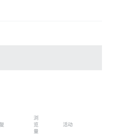
浏
复
览
活动
量