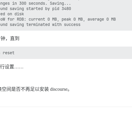
nges in 300 seconds. Saving...

und saving started by pid 3480

ed on disk

oW for RDB: current 0 MB, peak 0 MB, average 0 MB

 分钟，直到
面运行设置……
空间是否不再足以安装 discourse。