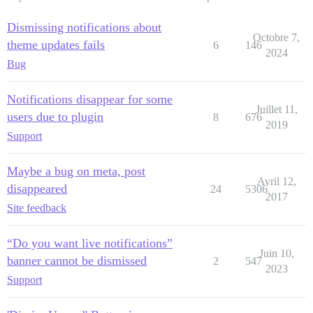
Dismissing notifications about
Octobre 7,
theme updates fails
6
146
2024
Bug
Notifications disappear for some
Juillet 11,
users due to plugin
8
676
2019
Support
Maybe a bug on meta, post
Avril 12,
disappeared
24
5306
2017
Site feedback
“Do you want live notifications”
Juin 10,
banner cannot be dismissed
2
547
2023
Support