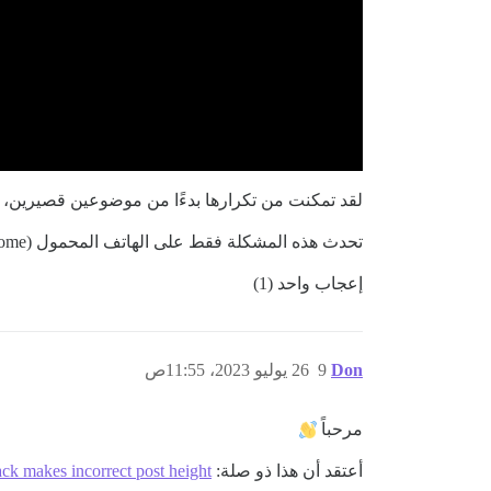
لقد تمكنت من تكرارها بدءًا من موضوعين قصيرين، 
تحدث هذه المشكلة فقط على الهاتف المحمول (Chrome على Android، و Chrome Desktop في وضع العرض للجوال).
إعجاب واحد (1)
Don
9
26 يوليو 2023، 11:55ص
مرحباً
أعتقد أن هذا ذو صلة:
ack makes incorrect post height