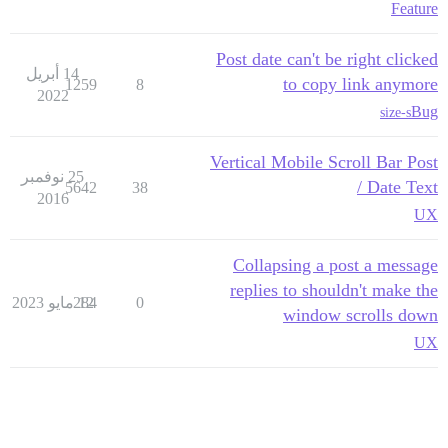
Feature
Post date can't be right clicked
14 أبريل
to copy link anymore
1259
8
2022
Bug
size-s
Vertical Mobile Scroll Bar Post
25 نوفمبر
/ Date Text
5642
38
2016
UX
Collapsing a post a message
replies to shouldn't make the
0
12 مايو 2023
284
window scrolls down
UX