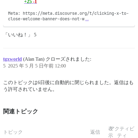
+25
-1
Meta: https://meta.discourse.org/t/clicking-x-to-
close-welcome-banner-does-not-w
…
「いいね！」 5
tgxworld
(Alan Tan) クローズされました:
5
2025 年 5 月 5 日午前 12:00
このトピックは6日後に自動的に閉じられました。返信はも
う許可されていません。
関連トピック
表
アクティビ
トピック
返信
示
ティ