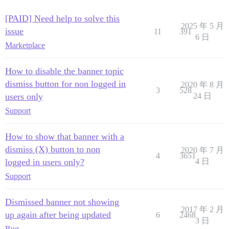
[PAID] Need help to solve this
2025 年 5 月
issue
11
391
6 日
Marketplace
How to disable the banner topic
dismiss button for non logged in
2020 年 8 月
3
528
users only
24 日
Support
How to show that banner with a
dismiss (X) button to non
2020 年 7 月
4
3651
logged in users only?
4 日
Support
Dismissed banner not showing
2017 年 2 月
up again after being updated
6
2468
3 日
Bug