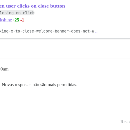
n user clicks on close button
losing-on-click
+25
-1
kshine
king-x-to-close-welcome-banner-does-not-w
…
:00am
. Novas respostas não são mais permitidas.
Resp