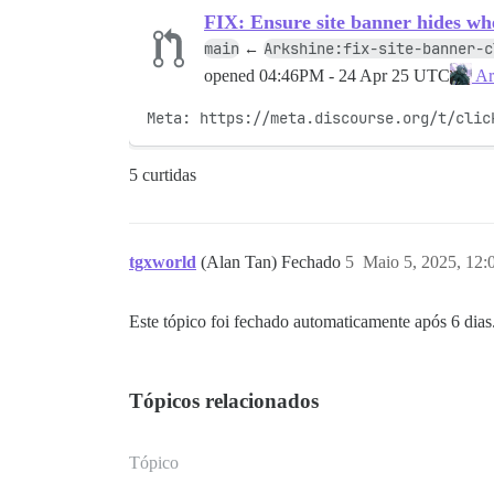
FIX: Ensure site banner hides whe
main
Arkshine:fix-site-banner-c
←
opened
04:46PM - 24 Apr 25 UTC
Ar
Meta: https://meta.discourse.org/t/clic
5 curtidas
tgxworld
(Alan Tan) Fechado
5
Maio 5, 2025, 12
Este tópico foi fechado automaticamente após 6 dias
Tópicos relacionados
Tópico