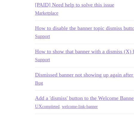
[PAID] Need help to solve this issue
Marketplace
How to disable the banner topic dismiss butt
Support
How to show that banner with a dismiss (X) b
Support
Dismissed banner not showing up again after
Bug
Add a 'dismiss' button to the Welcome Banne
UX
completed
,
welcome-link-banner