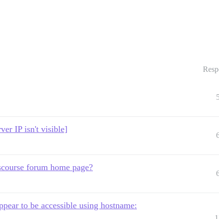
Resp
r IP isn't visible]
iscourse forum home page?
ear to be accessible using hostname:
1