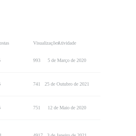
ostas
Visualizações
Atividade
5
993
5 de Março de 2020
6
741
25 de Outubro de 2021
6
751
12 de Maio de 2020
1
4917
3 de Janeiro de 2021