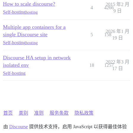
How to scale discourse?
2015 年2 月
4
4266
9 日
Self-hosting
hosting
Multiple app containers for a
2026 年1 月
single Discourse site
5
158
19 日
Self-hosting
hosting
Discourse HA setup in network
2022 年3 月
isolated env
18
1257
17 日
Self-hosting
首页
类别
准则
服务条款
隐私政策
由
Discourse
提供技术支持，启用 JavaScript 以获得最佳体验